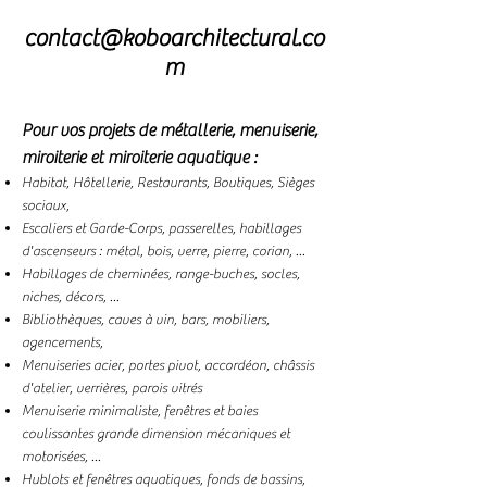
contact@koboarchitectural.co
m
Pour vos projets de métallerie, menuiserie,
miroiterie et miroiterie aquatique :
Habitat, H
ôtellerie, Restaurants, Boutiques, Sièges
sociaux,
Escaliers
et Garde-Corps, passerelles, habillages
d'ascenseurs : métal, bois, verre, pierre, corian, ...
Habillages de cheminées, range-buches, socles,
niches, décors, ...
Bibliothèques, caves à vin, bars, mobiliers,
agencements,
Menuiseries acier, portes pivot, accordéon, châssis
d'atelier, verrières, parois vitrés
Menuiserie minimaliste, fenêtres et baies
coulissantes grande dimension mécaniques et
motorisées, ...
Hublots et fenêtres aquatiques, fonds de bassins,