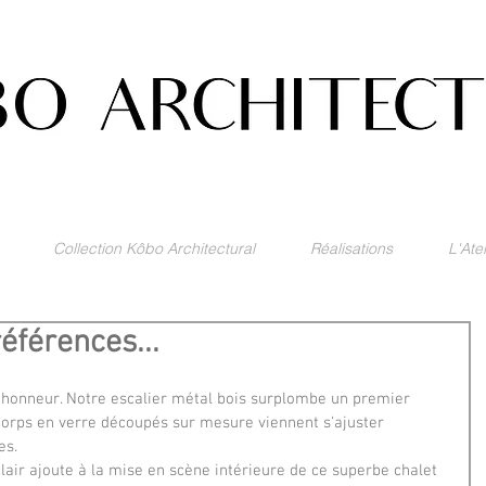
Collection Kôbo Architectural
Réalisations
L'Atel
éférences...
 l'honneur. Notre escalier métal bois surplombe un premier 
-corps en verre découpés sur mesure viennent s'ajuster 
es.
lair ajoute à la mise en scène intérieure de ce superbe chalet 